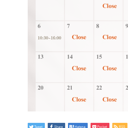
Tweet
Share
Hatena
Pocket
RSS