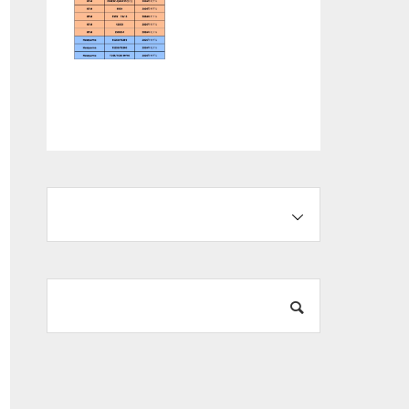
KTM柏 春の大試
乗会 開催情報！
KTM/HusqvarnaMo
torcycles/GASGAS
「0.9％スペシャル
オファー」