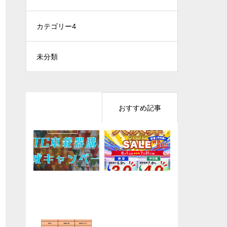
カテゴリー4
未分類
最近の記事
おすすめ記事
キャンペーン「NE
【お知らせ】定休
年に一度の大チャ
キャンペーン開催
XCO東日本管内車
日変更のお知らせ
ンス！「大決算セ
中！
載器購入助成キャ
ール2026」
ンペーン2026」