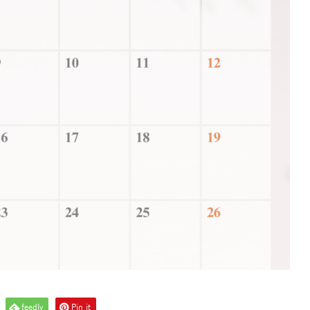
feedly
Pin it