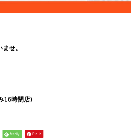
いませ。
み16時閉店)
feedly
Pin it