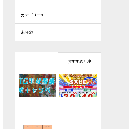
カテゴリー4
未分類
最近の記事
おすすめ記事
キャンペーン「NE
【営業カレンダ
年に一度の大チャ
KTM/HusqvarnaMo
XCO東日本管内車
ー】2025年11月
ンス！「大決算セ
torcycles/GASGAS
載器購入助成キャ
ール2026」
「0.9％スペシャル
ンペーン2026」
オファー」