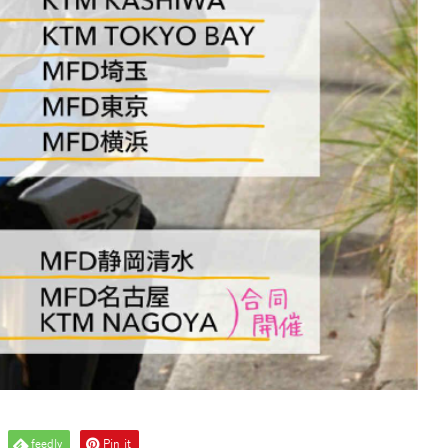
feedly
Pin it