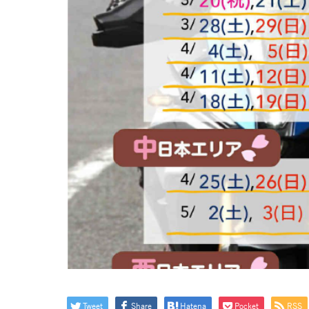
Tweet
Share
Hatena
Pocket
RSS