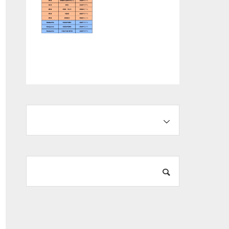
KTM/HusqvarnaMo
【お知らせ】2025
torcycles/GASGAS
年12月営業カレン
「0.9％スペシャル
ダー
オファー」