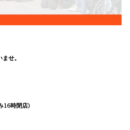
いませ。
み16時閉店)