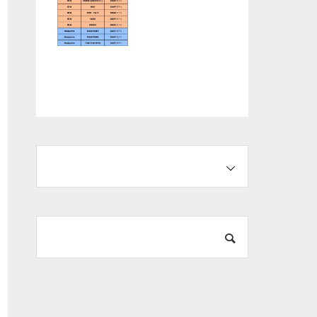
試乗会開催のお知
KTM/HusqvarnaMo
らせ
torcycles/GASGAS
「0.9％スペシャル
オファー」