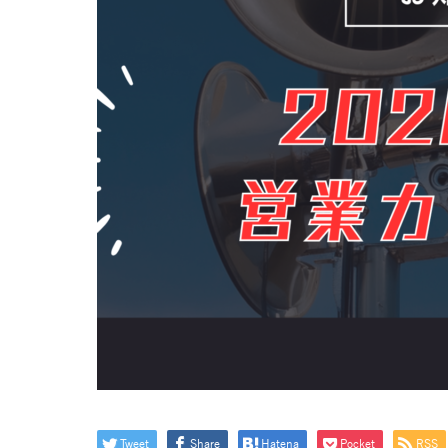
Tweet
Share
Hatena
Pocket
RSS