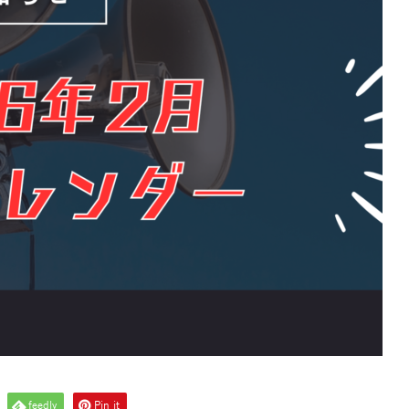
feedly
Pin it