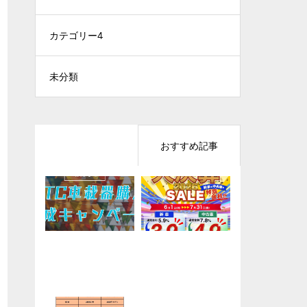
カテゴリー4
未分類
最近の記事
おすすめ記事
キャンペーン「NE
KTM「0％スペシ
年に一度の大チャ
【お知らせ】２月
XCO東日本管内車
ャルオファー」開
ンス！「大決算セ
営業カレンダー
載器購入助成キャ
催！
ール2026」
ンペーン2026」