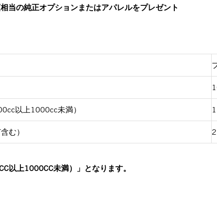
額相当の純正オプションまたはアパレルをプレゼント
）
1
400cc以上1000cc未満）
1
GT含む）
2
（400CC以上1000CC未満）」となります。